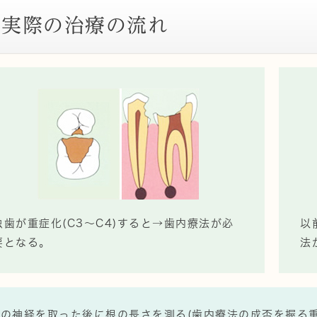
実際の治療の流れ
虫歯が重症化(C3～C4)すると→歯内療法が必
以
要となる。
法
歯の神経を取った後に根の長さを測る(歯内療法の成否を握る