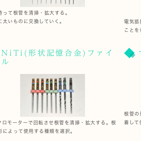
持って根管を清掃・拡大する。
に太いものに交換していく。
電気抵
ことを
NiTi(形状記憶合金)ファイ
ル
根管の
着して
クロモーターで回転させ根管を清掃・拡大する。根
形によって使用する種類を選択。