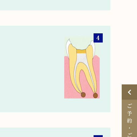
ご
予
約
・
ご