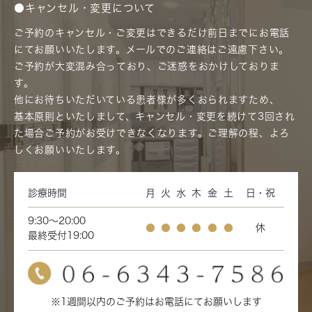
●キャンセル・変更について
ご予約のキャンセル・ご変更はできるだけ前日までにお電話
にてお願いいたします。メールでのご連絡はご遠慮下さい。
ご予約が大変混み合っており、ご迷惑をおかけしておりま
す。
他にお待ちいただいている患者様が多くおられますため、
基本原則といたしまして、キャンセル・変更を続けて3回され
た場合ご予約がお受けできなくなります。ご理解の程、よろ
しくお願いいたします。
診療時間
月
火
水
木
金
土
日・祝
9:30～20:00
●
●
●
●
●
●
休
最終受付19:00
※1週間以内のご予約はお電話にてお願いします