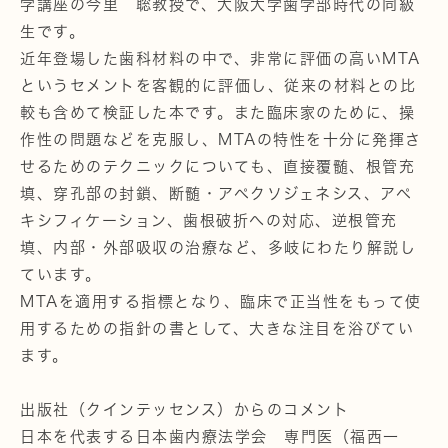
学講座の今里 聡教授で、大阪大学歯学部時代の同級
生です。
近年登場した歯科材料の中で、非常に評価の高いMTA
というセメントを客観的に評価し、従来の材料との比
較も含めて検証した本です。また臨床家のために、操
作性の問題などを克服し、MTAの特性を十分に発揮さ
せるためのテクニックについても、直接覆髄、根管充
填、穿孔部の封鎖、断髄・アペクソジェネシス、アペ
キシフィケーション、歯根破折への対応、逆根管充
填、内部・外部吸収の治療など、多岐にわたり解説し
ています。
MTAを適用する指標となり、臨床で正当性をもって使
用するための指針の書として、大きな注目を浴びてい
ます。
出版社（クインテッセンス）からのコメント
日本を代表する日本歯内療法学会 専門医（福西一