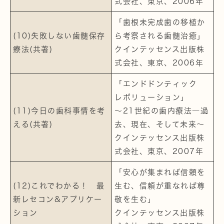
式会社、東京、2006年
「歯根未完成歯の移植か
(10)失敗しない歯髄保存
ら考察される歯髄治癒」
療法(共著)
クインテッセンス出版株
式会社、東京、2006年
「エンドドンティック
レボリューション」
(11)今日の歯科事情を考
～21世紀の歯内療法―過
える(共著)
去、現在、そして未来～
クインテッセンス出版株
式会社、東京、2007年
「安心が集まれば信頼を
(12)これでわかる！ 最
生む、信頼が重なれば尊
新レセコン&アプリケー
敬を生む」
ション
クインテッセンス出版株