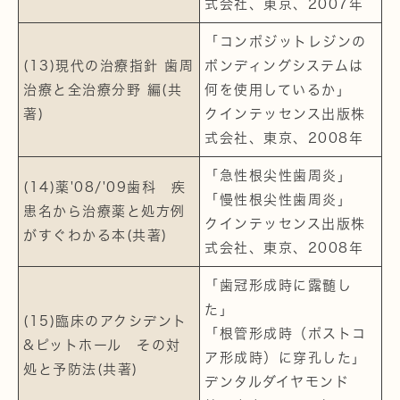
式会社、東京、2007年
「コンポジットレジンの
(13)現代の治療指針 歯周
ボンディングシステムは
治療と全治療分野 編(共
何を使用しているか」
著)
クインテッセンス出版株
式会社、東京、2008年
「急性根尖性歯周炎」
(14)薬'08/'09歯科 疾
「慢性根尖性歯周炎」
患名から治療薬と処方例
クインテッセンス出版株
がすぐわかる本(共著)
式会社、東京、2008年
「歯冠形成時に露髄し
た」
(15)臨床のアクシデント
「根管形成時（ポストコ
&ピットホール その対
ア形成時）に穿孔した」
処と予防法(共著)
デンタルダイヤモンド