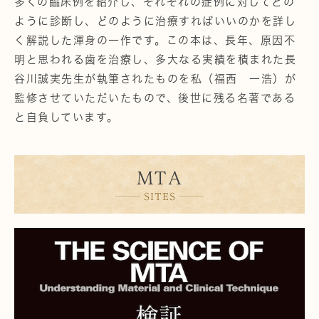
多くの臨床例を紹介し、それぞれの症例に対してどの
ように診断し、どのように治療すればいいのかを詳し
く解説した渾身の一作です。この本は、長年、原因不
明と思われる歯を治療し、多大なる実績を積まれた長
谷川誠実先生が執筆されたものを私（福西 一浩）が
監修させていただいたもので、後世に残る名著である
と自負しています。
MTA