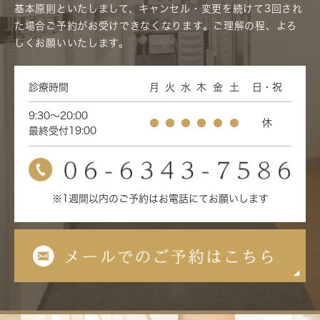
基本原則といたしまして、キャンセル・変更を続けて3回され
た場合ご予約がお受けできなくなります。ご理解の程、よろ
しくお願いいたします。
診療時間
月
火
水
木
金
土
日・祝
9:30～20:00
●
●
●
●
●
●
休
最終受付19:00
※1週間以内のご予約はお電話にてお願いします