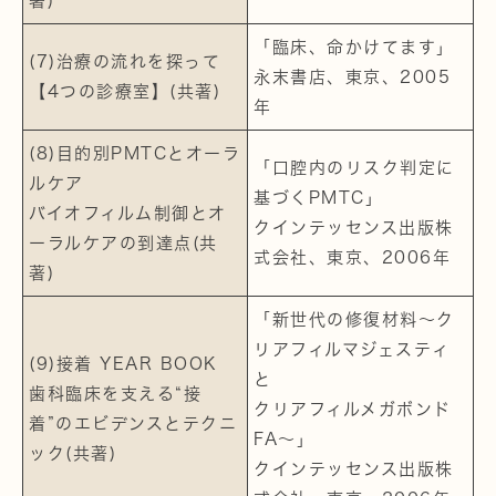
著)
「臨床、命かけてます」
(7)治療の流れを探って
永末書店、東京、2005
【4つの診療室】(共著)
年
(8)目的別PMTCとオーラ
「口腔内のリスク判定に
ルケア
基づくPMTC」
バイオフィルム制御とオ
クインテッセンス出版株
ーラルケアの到達点(共
式会社、東京、2006年
著)
「新世代の修復材料～ク
リアフィルマジェスティ
(9)接着 YEAR BOOK
と
歯科臨床を支える“接
クリアフィルメガボンド
着”のエビデンスとテクニ
FA～」
ック(共著)
クインテッセンス出版株