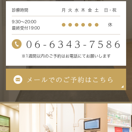
診療時間
月
火
水
木
金
土
日・祝
9:30～20:00
●
●
●
●
●
●
休
最終受付19:00
※1週間以内のご予約はお電話にてお願いします