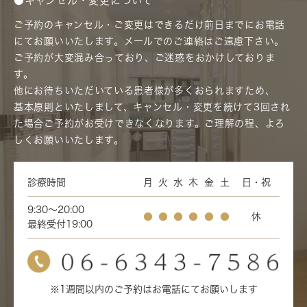
●キャンセル・変更について
ご予約のキャンセル・ご変更はできるだけ前日までにお電話
にてお願いいたします。メールでのご連絡はご遠慮下さい。
ご予約が大変混み合っており、ご迷惑をおかけしておりま
す。
他にお待ちいただいている患者様が多くおられますため、
基本原則といたしまして、キャンセル・変更を続けて3回され
た場合ご予約がお受けできなくなります。ご理解の程、よろ
しくお願いいたします。
診療時間
月
火
水
木
金
土
日・祝
9:30～20:00
●
●
●
●
●
●
休
最終受付19:00
※1週間以内のご予約はお電話にてお願いします