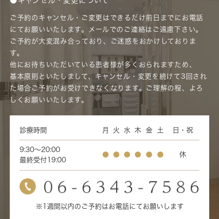
●キャンセル・変更について
ご予約のキャンセル・ご変更はできるだけ前日までにお電話
にてお願いいたします。メールでのご連絡はご遠慮下さい。
ご予約が大変混み合っており、ご迷惑をおかけしておりま
す。
他にお待ちいただいている患者様が多くおられますため、
基本原則といたしまして、キャンセル・変更を続けて3回され
た場合ご予約がお受けできなくなります。ご理解の程、よろ
しくお願いいたします。
診療時間
月
火
水
木
金
土
日・祝
9:30～20:00
●
●
●
●
●
●
休
最終受付19:00
※1週間以内のご予約はお電話にてお願いします