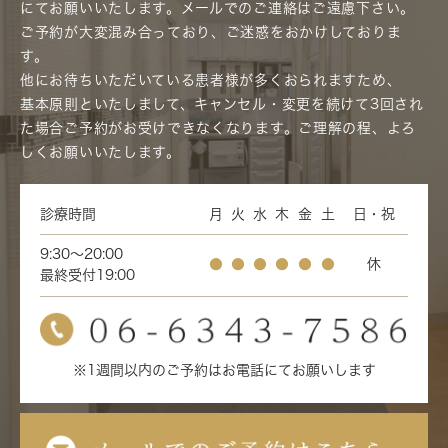
にてお願いいたします。メールでのご連絡はご遠慮下さい。
ご予約が大変混み合っており、ご迷惑をおかけしておりま
す。
他にお待ちいただいている患者様が多くおられますため、
基本原則といたしまして、キャンセル・変更を続けて3回され
た場合ご予約がお受けできなくなります。ご理解の程、よろ
しくお願いいたします。
診療時間
月
火
水
木
金
土
日・祝
9:30～20:00
●
●
●
●
●
●
休
最終受付19:00
※1週間以内のご予約はお電話にてお願いします