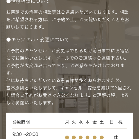
●治療相談について
お電話での治療の相談等はご遠慮いただいております。相談
をご希望される方は、ご予約の上、ご来院いただくことをお
願いしております。
●キャンセル・変更について
ご予約のキャンセル・ご変更はできるだけ前日までにお電話
にてお願いいたします。メールでのご連絡はご遠慮下さい。
ご予約が大変混み合っており、ご迷惑をおかけしておりま
す。
他にお待ちいただいている患者様が多くおられますため、
基本原則といたしまして、キャンセル・変更を続けて3回され
た場合ご予約がお受けできなくなります。ご理解の程、よろ
しくお願いいたします。
診療時間
月
火
水
木
金
土
日・祝
9:30～20:00
●
●
●
●
●
●
休