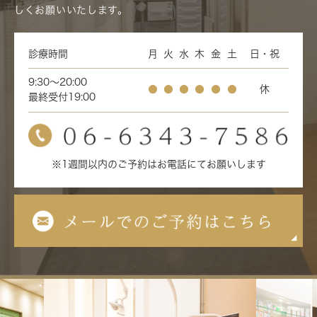
しくお願いいたします。
診療時間
月
火
水
木
金
土
日・祝
9:30～20:00
●
●
●
●
●
●
休
最終受付19:00
※1週間以内のご予約はお電話にてお願いします