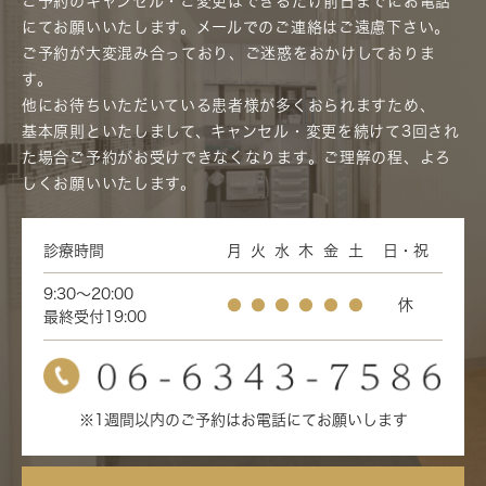
ご予約のキャンセル・ご変更はできるだけ前日までにお電話
にてお願いいたします。メールでのご連絡はご遠慮下さい。
ご予約が大変混み合っており、ご迷惑をおかけしておりま
す。
他にお待ちいただいている患者様が多くおられますため、
基本原則といたしまして、キャンセル・変更を続けて3回され
た場合ご予約がお受けできなくなります。ご理解の程、よろ
しくお願いいたします。
診療時間
月
火
水
木
金
土
日・祝
9:30～20:00
●
●
●
●
●
●
休
最終受付19:00
※1週間以内のご予約はお電話にてお願いします