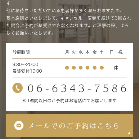
す。
他にお待ちいただいている患者様が多くおられますため、
基本原則といたしまして、キャンセル・変更を続けて3回され
た場合ご予約がお受けできなくなります。ご理解の程、よろ
しくお願いいたします。
診療時間
月
火
水
木
金
土
日・祝
9:30～20:00
●
●
●
●
●
●
休
最終受付19:00
※1週間以内のご予約はお電話にてお願いします