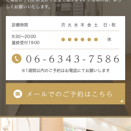
しくお願いいたします。
診療時間
月
火
水
木
金
土
日・祝
9:30～20:00
●
●
●
●
●
●
休
最終受付19:00
※1週間以内のご予約はお電話にてお願いします