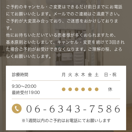
ご予約のキャンセル・ご変更はできるだけ前日までにお電話
にてお願いいたします。メールでのご連絡はご遠慮下さい。
ご予約が大変混み合っており、ご迷惑をおかけしておりま
す。
他にお待ちいただいている患者様が多くおられますため、
基本原則といたしまして、キャンセル・変更を続けて3回され
た場合ご予約がお受けできなくなります。ご理解の程、よろ
しくお願いいたします。
診療時間
月
火
水
木
金
土
日・祝
9:30～20:00
●
●
●
●
●
●
休
最終受付19:00
※1週間以内のご予約はお電話にてお願いします