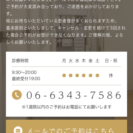
ご予約が大変混み合っており、ご迷惑をおかけしておりま
す。
他にお待ちいただいている患者様が多くおられますため、
基本原則といたしまして、キャンセル・変更を続けて3回され
た場合ご予約がお受けできなくなります。ご理解の程、よろ
しくお願いいたします。
診療時間
月
火
水
木
金
土
日・祝
9:30～20:00
●
●
●
●
●
●
休
最終受付19:00
※1週間以内のご予約はお電話にてお願いします