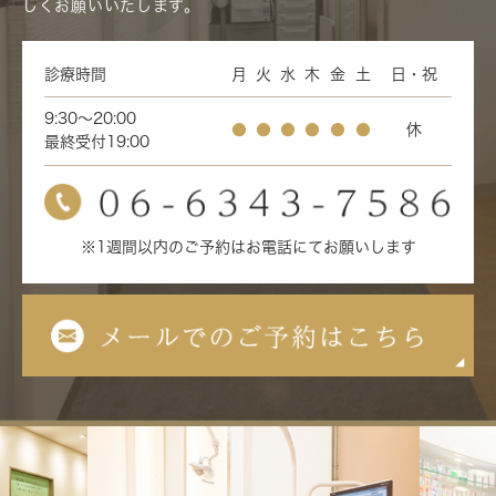
しくお願いいたします。
診療時間
月
火
水
木
金
土
日・祝
9:30～20:00
●
●
●
●
●
●
休
最終受付19:00
※1週間以内のご予約はお電話にてお願いします