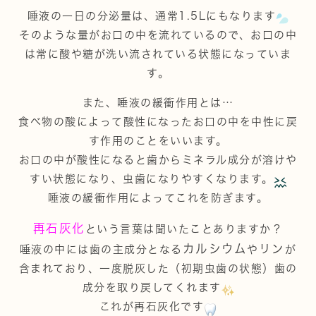
唾液の一日の分泌量は、通常1.5Lにもなります
そのような量がお口の中を流れているので、お口の中
は常に酸や糖が洗い流されている状態になっていま
す。
また、唾液の緩衝作用とは…
食べ物の酸によって酸性になったお口の中を中性に戻
す作用のことをいいます。
お口の中が酸性になると歯からミネラル成分が溶けや
すい状態になり、虫歯になりやすくなります。
唾液の緩衝作用によってこれを防ぎます。
再石灰化
という言葉は聞いたことありますか？
カルシウム
リン
唾液の中には歯の主成分となる
や
が
含まれており、一度脱灰した（初期虫歯の状態）歯の
成分を取り戻してくれます
これが再石灰化です