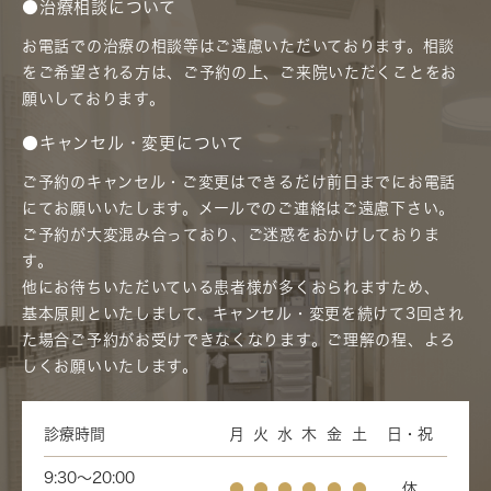
●治療相談について
お電話での治療の相談等はご遠慮いただいております。相談
をご希望される方は、ご予約の上、ご来院いただくことをお
願いしております。
●キャンセル・変更について
ご予約のキャンセル・ご変更はできるだけ前日までにお電話
にてお願いいたします。メールでのご連絡はご遠慮下さい。
ご予約が大変混み合っており、ご迷惑をおかけしておりま
す。
他にお待ちいただいている患者様が多くおられますため、
基本原則といたしまして、キャンセル・変更を続けて3回され
た場合ご予約がお受けできなくなります。ご理解の程、よろ
しくお願いいたします。
診療時間
月
火
水
木
金
土
日・祝
9:30～20:00
●
●
●
●
●
●
休