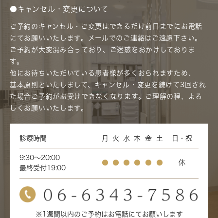
●キャンセル・変更について
ご予約のキャンセル・ご変更はできるだけ前日までにお電話
にてお願いいたします。メールでのご連絡はご遠慮下さい。
ご予約が大変混み合っており、ご迷惑をおかけしておりま
す。
他にお待ちいただいている患者様が多くおられますため、
基本原則といたしまして、キャンセル・変更を続けて3回され
た場合ご予約がお受けできなくなります。ご理解の程、よろ
しくお願いいたします。
診療時間
月
火
水
木
金
土
日・祝
9:30～20:00
●
●
●
●
●
●
休
最終受付19:00
※1週間以内のご予約はお電話にてお願いします