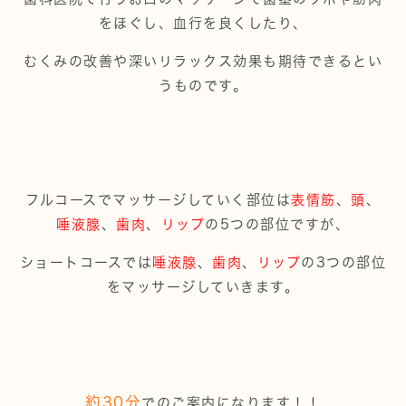
をほぐし、血行を良くしたり、
むくみの改善や深いリラックス効果も期待できるとい
うものです。
フルコースでマッサージしていく部位は
表情筋
、
頭
、
唾液腺
、
歯肉
、
リップ
の5つの部位ですが、
ショートコースでは
唾液腺
、
歯肉
、
リップ
の3つの部位
をマッサージしていきます。
約30分
でのご案内になります！！