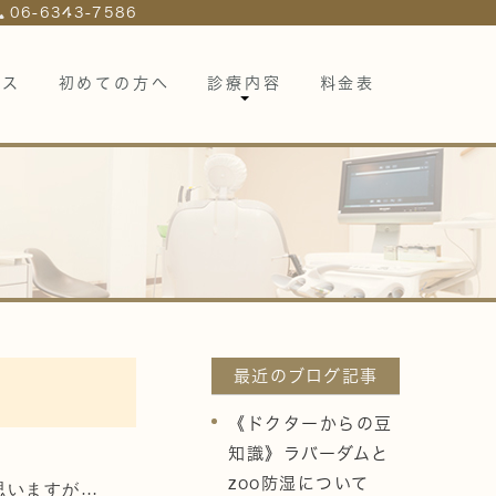
06-6343-7586
セス
初めての方へ
診療内容
料金表
最近のブログ記事
《ドクターからの豆
知識》ラバーダムと
zoo防湿について
思いますが…