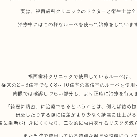
実は、福西歯科クリニックのドクターと衛生士は全
治療中にはこの様なルーペを使って治療をしていま
福西歯科クリニックで使用しているルーペは、
従来の
2
～
3
倍率でなく
8
～
10
倍率の高倍率のルーペを使用
肉眼では確認しづらい部分も、より正確に治療を行え
「綺麗に精密」に治療できるということは、例えば詰め物
研磨したりする際に段差がより少なく綺麗に仕上がる
後に歯垢が付きにくくなり、二次的に虫歯を作るリスクを減
また当院で使用している特別な器具や設備につい