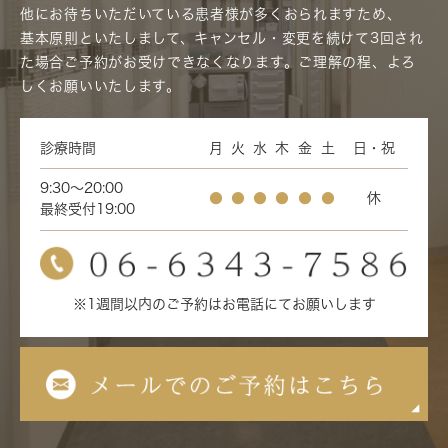
他にお待ちいただいている患者様が多くおられますため、
基本原則といたしまして、キャンセル・変更を続けて3回され
た場合ご予約がお受けできなくなります。ご理解の程、よろ
しくお願いいたします。
診療時間
月
火
水
木
金
土
日・祝
9:30～20:00
●
●
●
●
●
●
休
最終受付19:00
※1週間以内のご予約はお電話にてお願いします